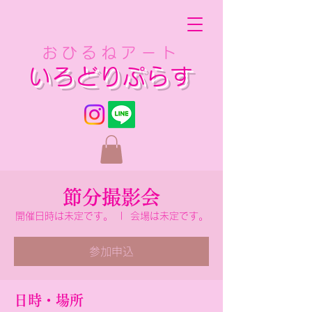
おひるねアート
いろどりぷらす
節分撮影会
開催日時は未定です。
  |  
会場は未定です。
参加申込
日時・場所