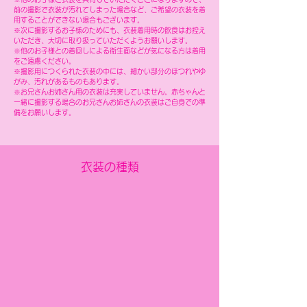
前の撮影で衣装が汚れてしまった場合など、ご希望の衣装を着
用することができない場合もございます。
※次に撮影するお子様のためにも、衣装着用時の飲食はお控え
いただき、大切に取り扱っていただくようお願いします。
※他のお子様との着回しによる衛生面などが気になる方は着用
をご遠慮ください。
※撮影用につくられた衣装の中には、細かい部分のほつれやゆ
がみ、汚れがあるものもあります。
​※お兄さんお姉さん用の衣装は充実していません。赤ちゃんと
一緒に撮影する場合のお兄さんお姉さんの衣装はご自身での準
備をお願いします。
衣装の種類