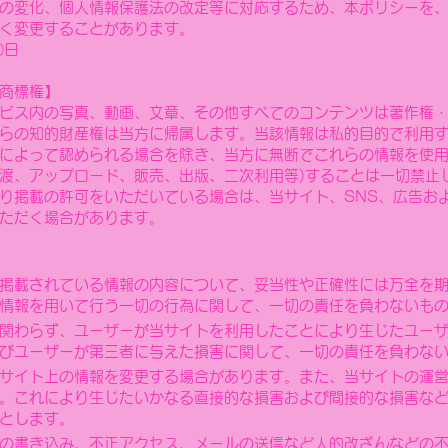
の変化、個人情報保護法の改定等に対応するため、本ポリシーを
く変更することがあります。
○日
商標権】
ビス内の写真、動画、文章、その他すべてのコンテンツは著作権
らの知的財産権は当方に帰属します。当該情報は私的目的で利用
によって認められる場合を除き、当方に無断でこれらの情報を使用
渡、アップロード、販売、出版、二次利用等)することは一切禁止
り掲載の許可をいただいている場合は、当サイト、SNS、広告お
ただく場合があります。
掲載されている情報の内容について、妥当性や正確性には万全を
情報を用いて行う一切の行為に関して、一切の責任を負わないも
関わらず、ユーザーが
当サイトを利用したことにより生じたユー
びユーザーが第三者に与えた損害に関して、一切の責任を負わな
当サイト上の情報を変更する場合があります。また、当サイトの運
。これにより生じたいかなる直接的な損害および間接的な損害な
とします。
の書き込み、不正アクセス、メールの送信など人的改ざんなどの