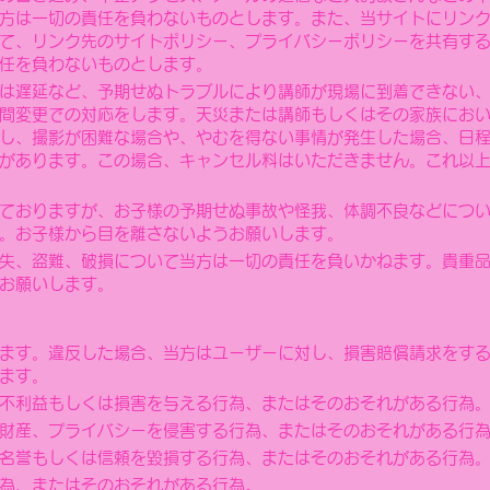
方は一切の責任を負わないものとします。また、当サイトにリン
て、リンク先のサイトポリシー、プライバシーポリシーを共有す
任を負わないものとします。
は遅延など、予期せぬトラブルにより講師が現場に到着できない
間変更での対応をします。天災または講師もしくはその家族にお
し、撮影が困難な場合や、やむを得ない事情が発生した場合、日
があります。この場合、キャンセル料はいただきません。これ以
ておりますが、お子様の予期せぬ事故や怪我、体調不良などにつ
。お子様から目を離さないようお願いします。
失、盗難、破損について当方は一切の責任を負いかねます。貴重
お願いします。
ます。違反した場合、当方はユーザーに対し、損害賠償請求をす
ます。
不利益もしくは損害を与える行為、またはそのおそれがある行為
の財産、プライバシーを侵害する行為、またはそのおそれがある行
名誉もしくは信頼を
毀損する行為、またはそのおそれがある行為
為、またはそのおそれがある行為。