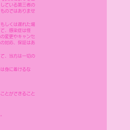
クしている第三者の
るものではありませ
、もしくは遅れた場
いて、感染症は怪
程の変更やキャンセ
上の対応、保証はあ
いて、当方は一切の
品は身に着けるな
ることができること
。
為。
。