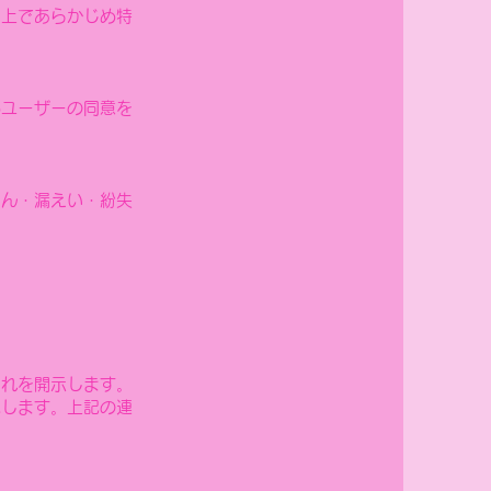
ー上であらかじめ特
めユーザーの同意を
ざん・漏えい・紛失
これを開示します。
応します。上記の連