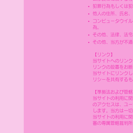
犯罪行為もしくは犯
他人の住所、氏名、
コンピ
ュータウイル
為。
その他、法律、法令
その他、当方が不適
【リンク】
当サイトへのリンク
リンクの設置をお断
当サイトにリンクし
リシーを共有するも
【準拠法および管轄
当サイトの利用に関
のアクセスは、ユー
します。当方は一切
当サイトの利用に関
審の専属管轄裁判所