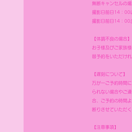
無断キャンセルの場
撮影日前日14：0
撮影日前日14：0
【体調不良の場合】
お子様及びご家族様
替予約をいただけれ
【遅刻について】
万が一ご予約時間に
られない場合やご連
合、ご予約の時間よ
断りさせていただく
【注意事項】