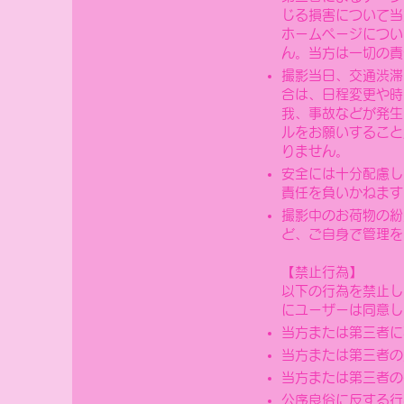
じる損害について当
ホームページについ
ん。当方は一切の責
撮影当日、交通渋滞
合は、日程変更や時
我、事故などが発生
ルをお願いすること
りません。
安全には十分配慮し
責任を負いかねます
撮影中のお荷物の紛
ど、ご自身で管理を
【禁止行為】
以下の行為を禁止し
にユーザーは同意し
当方または第三者に
​当方または第三者
当方または第三者の
公序良俗に反する行