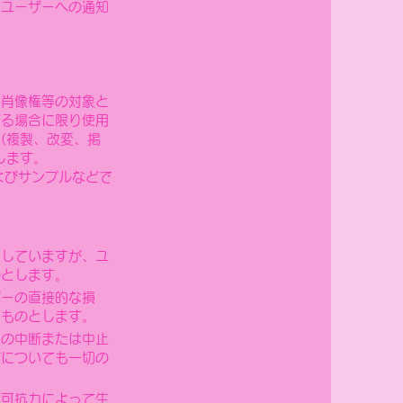
、ユーザーへの通知
・肖像権等の対象と
する場合に限り使用
(複製、改変、掲
します。
よびサンプルなどで
期していますが、ユ
のとします。
ザーの直接的な損
いものとします。
営の中断または中止
どについても一切の
不可抗力によって生